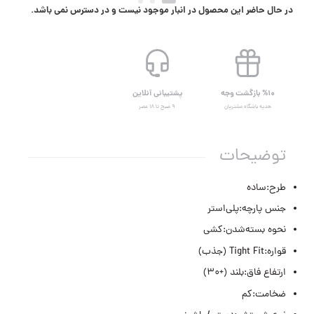
در حال حاضر این محصول در انبار موجود نیست و در دسترس نمی باشد.
%۱۰ بازگشت وجه
پشتیبانی آنلاین
هدیه باشگاه مشتریان
۹ صبح تا ۱۸ عصر
توضیحات
طرح:ساده
جنس پارچه:پلی‌استر
نحوه بسته‌شدن:کشی
قواره:Tight Fit (جذب)
ارتفاع فاق:بلند (+۳۰)
ضخامت:کم