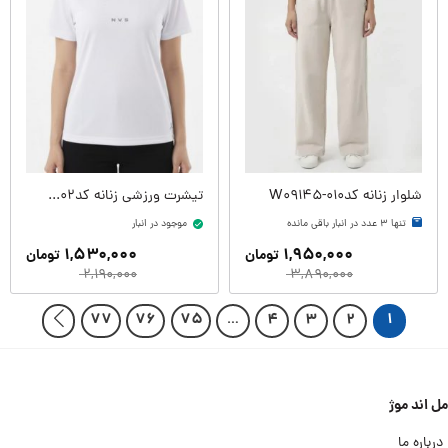
شلوار زنانه کدW09145-010
تیشرت ورزشی زنانه کدW09231-002
تنها ۳ عدد در انبار باقی مانده
موجود در انبار
۱,۵۳۰,۰۰۰
۱,۹۵۰,۰۰۰
تومان
تومان
۲,۱۹۰,۰۰۰
۳,۸۹۰,۰۰۰
۷۷
۷۶
۷۵
…
۴
۳
۲
۱
مل اند موژ
درباره ما