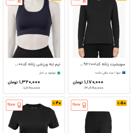
سویشرت زنانه کدW08961-001
نیم تنه ورزشی زنانه کدW09262-400
تنها ۱ عدد باقی مانده
موجود در انبار
۱,۳۲۰,۰۰۰
۱,۱۷۰,۰۰۰
تومان
تومان
۱,۸۹۰,۰۰۰
۳,۸۹۰,۰۰۰
۴۰
۵۰
New
New