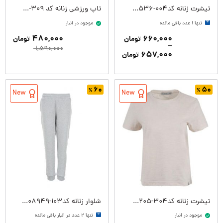
تیشرت زنانه کدW08536-004
تاپ ورزشی زنانه کد W08143-309
تنها ۱ عدد باقی مانده
موجود در انبار
۴۸۰,۰۰۰
۶۶۰,۰۰۰
تومان
تومان
–
۱,۵۹۰,۰۰۰
۶۵۷,۰۰۰
تومان
۶۰
۵۰
New
New
تیشرت زنانه کدW09205-304
شلوار زنانه کدW08949-103
موجود در انبار
تنها ۲ عدد در انبار باقی مانده