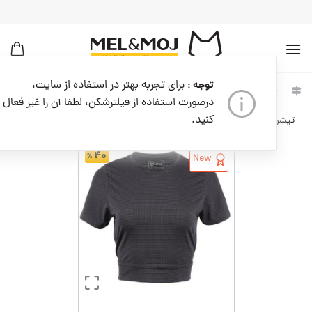
به
محتوا
بروید
برای تجربه بهتر در استفاده از سایت،
توجه :
خانه
زنانه
لباس زنانه
درصورت استفاده از فیلترشکن، لطفا آن را غیر فعال
کنید.
تیشرت ورزشی زنانه کدW09202-104
۴۰
New