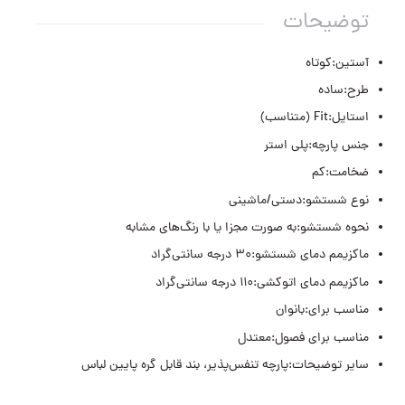
توضیحات
آستین:کوتاه
طرح:ساده
استایل:Fit (متناسب)
جنس پارچه:پلی استر
ضخامت:کم
نوع شستشو:دستی/ماشینی
نحوه شستشو:به صورت مجزا یا با رنگ‌های مشابه
ماکزیمم دمای شستشو:۳۰ درجه سانتی‌گراد
ماکزیمم دمای اتوکشی:۱۱۰ درجه سانتی‌گراد
مناسب برای:بانوان
مناسب برای فصول:معتدل
سایر توضیحات:پارچه تنفس‌پذیر، بند قابل گره پایین لباس