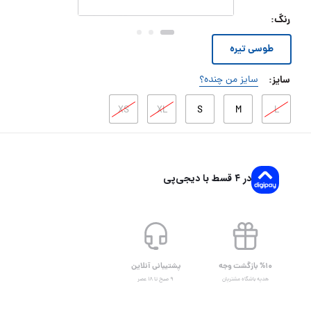
رنگ
:
طوسی تیره
سایز
:
سایز من چنده؟
XS
XL
S
M
L
در ۴ قسط با دیجی‌پی
%۱۰ بازگشت وجه
پشتیبانی آنلاین
هدیه باشگاه مشتریان
۹ صبح تا ۱۸ عصر