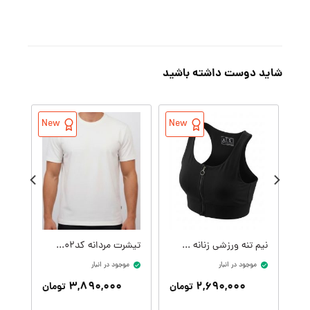
شاید دوست داشته باشید
New
New
نیم تنه ورزشی زنانه کدW09399-001
تیشرت مردانه کدM09414-002
موجود در انبار
موجود در انبار
موج
۳,۸۹۰,۰۰۰
۲,۶۹۰,۰۰۰
تومان
تومان