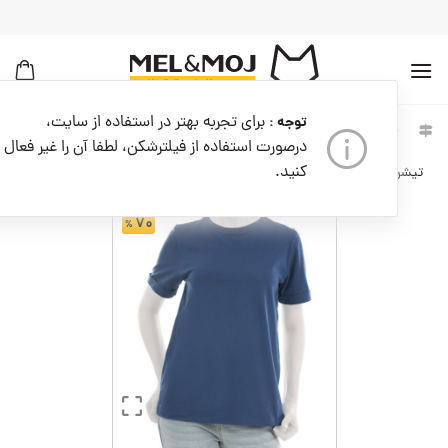
به
محتوا
بروید
برای تجربه بهتر در استفاده از سایت،
توجه :
خانه
زنانه
لباس زنانه
درصورت استفاده از فیلترشکن، لطفا آن را غیر فعال
کنید.
تیشرت زنانه کدW08536-004
۷۰