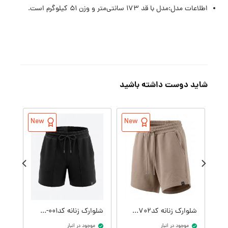
اطلاعات مدل:مدل با قد ۱۷۳ سانتی‌متر و وزن ۵۱ کیلوگرم است.
شاید دوست داشته باشید
New
New
شلوارک زنانه کدW09410-702
شلوارک زنانه کدW09409-001
موجود در انبار
موجود در انبار
موج