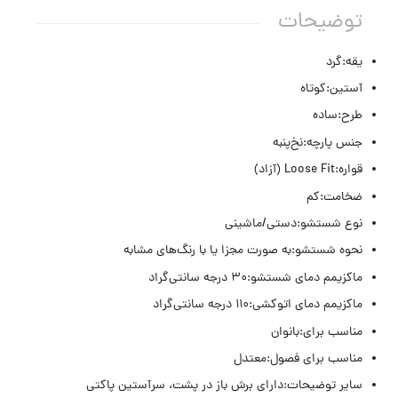
توضیحات
یقه:گرد
آستین:کوتاه
طرح:ساده
جنس پارچه:نخ‌پنبه
قواره:Loose Fit (آزاد)
ضخامت:کم
نوع شستشو:دستی/ماشینی
نحوه شستشو:به صورت مجزا یا با رنگ‌های مشابه
ماکزیمم دمای شستشو:۳۰ درجه سانتی‌گراد
ماکزیمم دمای اتوکشی:۱۱۰ درجه سانتی‌گراد
مناسب برای:بانوان
مناسب برای فصول:معتدل
سایر توضیحات:دارای برش باز در پشت، سرآستین پاکتی