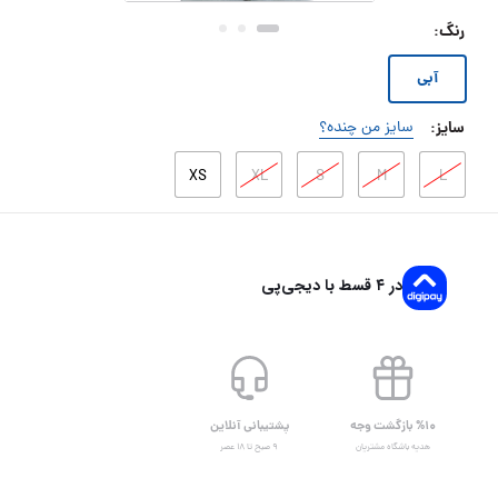
رنگ
:
آبی
سایز
:
سایز من چنده؟
XS
XL
S
M
L
در ۴ قسط با دیجی‌پی
%۱۰ بازگشت وجه
پشتیبانی آنلاین
هدیه باشگاه مشتریان
۹ صبح تا ۱۸ عصر