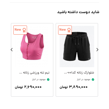
شاید دوست داشته باشید
۳۰
New
New
شلوارک زنانه کدW09409-001
نیم تنه ورزشی زنانه کدW09399-305
موجود در انبار
موجود در انبار
تنها ۲ عدد د
۲,۶۹۰,۰۰۰
۳,۸۹۰,۰۰۰
تومان
تومان