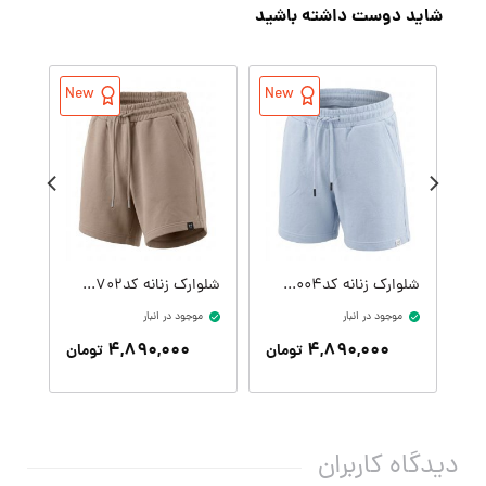
شاید دوست داشته باشید
New
New
شلوارک زنانه کدW09410-004
شلوارک زنانه کدW09410-702
موجود در انبار
موجود در انبار
موج
۴,۸۹۰,۰۰۰
۴,۸۹۰,۰۰۰
تومان
تومان
دیدگاه کاربران