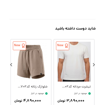
شاید دوست داشته باشید
New
New
تیشرت مردانه کدM09414-002
شلوارک زنانه کدW09410-702
موجود در انبار
موجود در انبار
موج
۴,۸۹۰,۰۰۰
۳,۸۹۰,۰۰۰
تومان
تومان