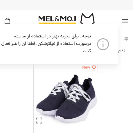
به
محتوا
بروید
برای تجربه بهتر در استفاده از سایت،
توجه :
خانه
مردانه
کفش مردانه
کفش ورزشی مردانه
درصورت استفاده از فیلترشکن، لطفا آن را غیر فعال
کنید.
کفش ورزشی مردانه کدM09147-400
New