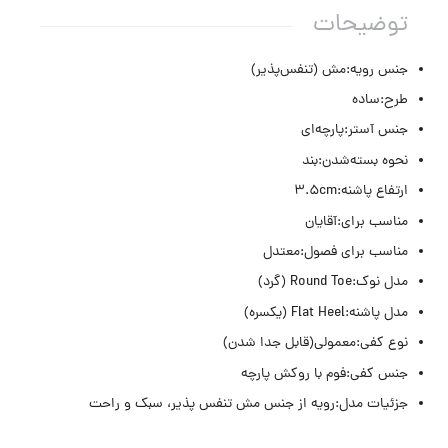
توضیحات
جنس رویه:مش (تنفس‌پذیر)
طرح:ساده
جنس آستر:پارچه‌ای
نحوه بسته‌شدن:بند
ارتفاع پاشنه:3.5cm
مناسب برای:آقایان
مناسب برای فصول:معتدل
مدل نوک:Round Toe (گرد)
مدل پاشنه:Flat Heel (یکسره)
نوع کفی:معمولی(قابل جدا شدن)
جنس کفی:فوم با روکش پارچه
جزئیات مدل:رویه از جنس مش تنفس پذیر، سبک و راحت