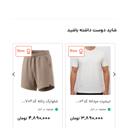
شاید دوست داشته باشید
New
New
تیشرت مردانه کدM09414-002
شلوارک زنانه کدW09410-702
موجود در انبار
موجود در انبار
موج
۴,۸۹۰,۰۰۰
۳,۸۹۰,۰۰۰
تومان
تومان