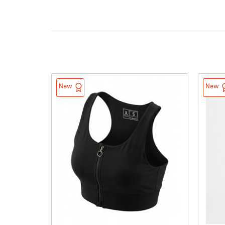
New
New