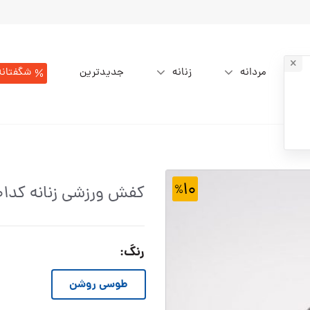
مردانه
زنانه
جدیدترین
شگفتانه
۱۰
کفش ورزشی زنانه کدW09350-101
رنگ
:
طوسی روشن