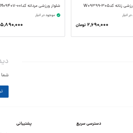
 زنانه کدW09399-305
شلوار ورزشی مردانه کدM09407-001
ر انبار
موجود در انبار
۵,۸۹۰,۰۰۰
۲,۶۹۰,۰۰۰
تومان
دید
شما ه
ثب
دسترسی سریع
پشتیبانی