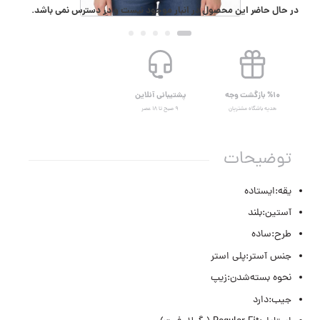
در حال حاضر این محصول در انبار موجود نیست و در دسترس نمی باشد.
%۱۰ بازگشت وجه
پشتیبانی آنلاین
هدیه باشگاه مشتریان
۹ صبح تا ۱۸ عصر
توضیحات
یقه:ایستاده
آستین:بلند
طرح:ساده
جنس آستر:پلی استر
نحوه بسته‌شدن:زیپ
جیب:دارد