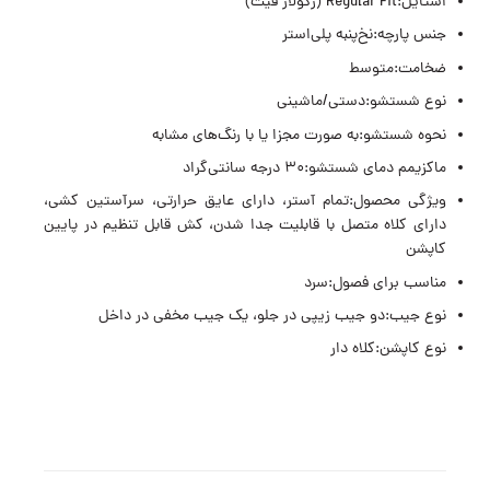
استایل:Regular Fit (رگولار فیت)
جنس پارچه:نخ‌پنبه پلی‌استر
ضخامت:متوسط
نوع شستشو:دستی/ماشینی
نحوه شستشو:به صورت مجزا یا با رنگ‌های مشابه
ماکزیمم دمای شستشو:۳۰ درجه سانتی‌گراد
ویژگی محصول:تمام آستر، دارای عایق حرارتی، سرآستین کشی،
دارای کلاه متصل با قابلیت جدا شدن، کش قابل تنظیم در پایین
کاپشن
مناسب برای فصول:سرد
نوع جیب:دو جیب زیپی در جلو، یک جیب مخفی در داخل
نوع کاپشن:کلاه دار