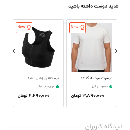
شاید دوست داشته باشید
New
New
تیشرت مردانه کدM09414-002
نیم تنه ورزشی زنانه کدW09399-001
موجود در انبار
موجود در انبار
موج
۲,۶۹۰,۰۰۰
۳,۸۹۰,۰۰۰
تومان
تومان
دیدگاه کاربران