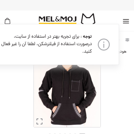
به
محتوا
بروید
برای تجربه بهتر در استفاده از سایت،
توجه :
لباس
سویشرت و هودی
خانه
مردانه
مردانه
مردانه
درصورت استفاده از فیلترشکن، لطفا آن را غیر فعال
کنید.
هودی مردانه کد M07317-001