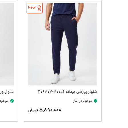
New
شلوار ورزشی مردانه کدM09407-400
شلوار ورزشی 
موجود در انبار
موجود د
۵,۸۹۰,۰۰۰
تومان