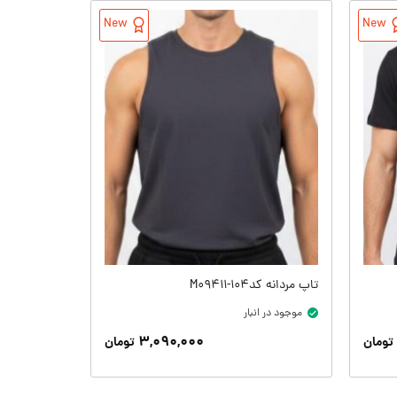
New
New
تاپ مردانه کدM09411-104
تاپ مردانه کد411-001
موجود در انبار
موجود در ان
۳,۰۹۰,۰۰۰
تومان
تومان