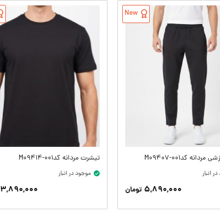
New
مردانه کدM09407-001
تیشرت مردانه کدM09414-001
ر انبار
موجود در انبار
۳,۸۹۰,۰۰۰
۵,۸۹۰,۰۰۰
تومان