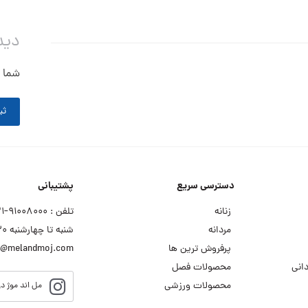
دید
شما ه
ثب
دسترسی سریع
پشتیبانی
زنانه
تلفن : ۹۱۰۰۸۰۰۰−۰۲۱
مردانه
شنبه تا چهارشنبه ۹:۳۰ الی ۱۸:۰۰
پرفروش ترین ها
o@melandmoj.com
انی
محصولات فصل
محصولات ورزشی
مل اند موژ در