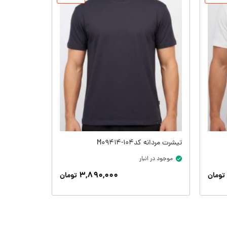
تیشرت مردانه کدM09414-104
شلوار ورزشی مردا
موجود در انبار
موجود در ان
۳,۸۹۰,۰۰۰
تومان
تومان