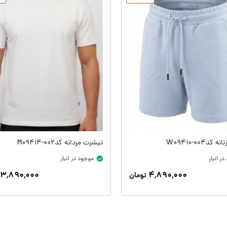
دW09410-004
تیشرت مردانه کدM09414-002
ر انبار
موجود در انبار
۳,۸۹۰,۰۰۰
۴,۸۹۰,۰۰۰
تومان