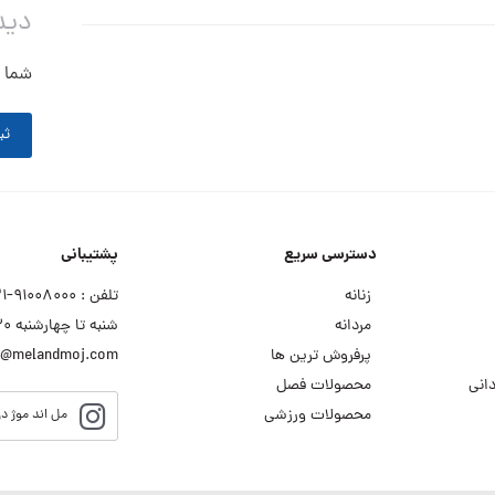
دید
شما ه
ثب
دسترسی سریع
پشتیبانی
زنانه
تلفن : ۹۱۰۰۸۰۰۰−۰۲۱
مردانه
شنبه تا چهارشنبه ۹:۳۰ الی ۱۸:۰۰
پرفروش ترین ها
o@melandmoj.com
انی
محصولات فصل
محصولات ورزشی
مل اند موژ در