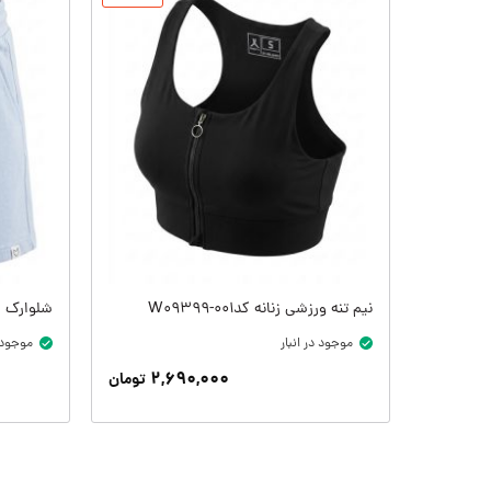
نیم تنه ورزشی زنانه کدW09399-001
شلوارک زنانه ک
موجود در انبار
موجود د
۲,۶۹۰,۰۰۰
تومان