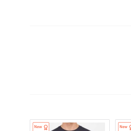
New
New