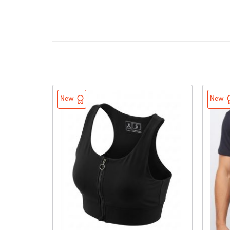
New
New