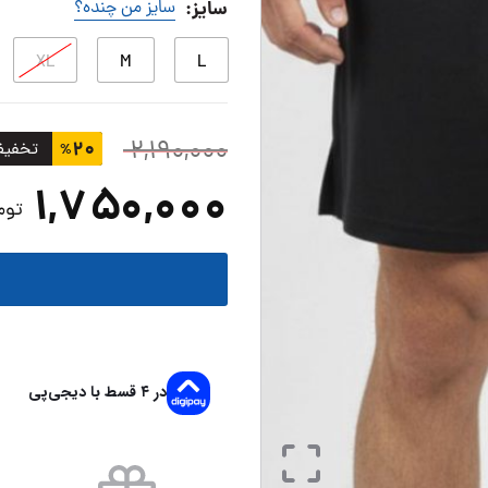
سایز
:
سایز من چنده؟
XL
M
L
۲,۱۹۰,۰۰۰
۲۰
تخفیف
%
۱,۷۵۰,۰۰۰
توم
در ۴ قسط با دیجی‌پی