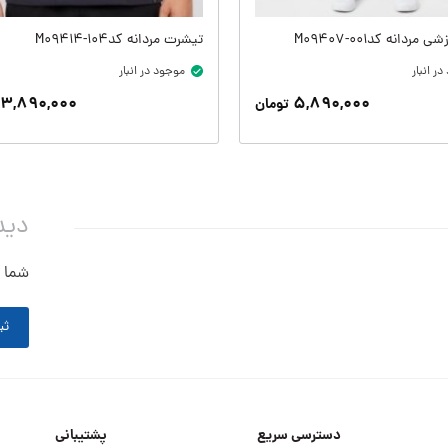
مردانه کدM09407-001
تیشرت مردانه کدM09414-104
ر انبار
موجود در انبار
۳,۸۹۰,۰۰۰
۵,۸۹۰,۰۰۰
تومان
دید
شما ه
ثب
دسترسی سریع
پشتیبانی