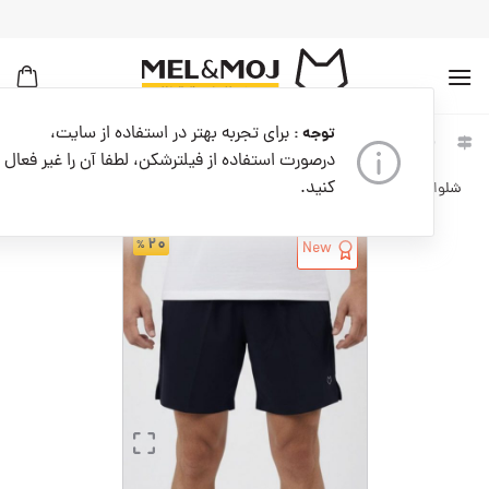
به
محتوا
بروید
برای تجربه بهتر در استفاده از سایت،
توجه :
خانه
مردانه
لباس مردانه
شلوارک ورزشی مردانه
درصورت استفاده از فیلترشکن، لطفا آن را غیر فعال
کنید.
شلوارک ورزشی مردانه کدM09239-400
۲۰
New