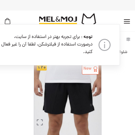
به
محتوا
بروید
برای تجربه بهتر در استفاده از سایت،
توجه :
خانه
مردانه
لباس مردانه
شلوارک ورزشی مردانه
درصورت استفاده از فیلترشکن، لطفا آن را غیر فعال
کنید.
شلوارک ورزشی مردانه کدM09239-001
۲۰
New