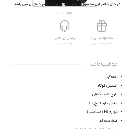
در حال حاضر این محصول در انبار موجود نیست و در دسترس نمی باشد.
%۱۰ بازگشت وجه
پشتیبانی آنلاین
هدیه باشگاه مشتریان
۹ صبح تا ۱۸ عصر
توضیحات
یقه:گرد
آستین:کوتاه
طرح:تایپوگرافی
جنس پارچه:نخ‌پنبه
قواره:Fit (متناسب)
ضخامت:کم