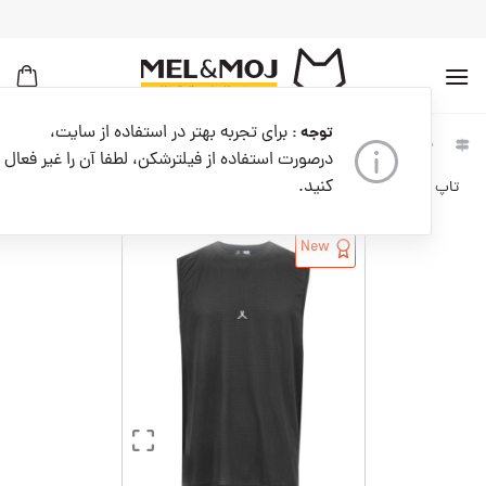
به
محتوا
بروید
برای تجربه بهتر در استفاده از سایت،
توجه :
لباس
تاپ و تیشرت ورزشی
خانه
مردانه
مردانه
مردانه
درصورت استفاده از فیلترشکن، لطفا آن را غیر فعال
کنید.
تاپ ورزشی مردانه کدM08910-001
New