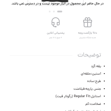
در حال حاضر این محصول در انبار موجود نیست و در دسترس نمی باشد.
%۱۰ بازگشت وجه
پشتیبانی آنلاین
هدیه باشگاه مشتریان
۹ صبح تا ۱۸ عصر
توضیحات
یقه:گرد
آستین:حلقه‌ای
طرح:ساده
جنس پارچه:فیلامنت
استایل:Regular Fit (رگولار فیت)
ضخامت:کم