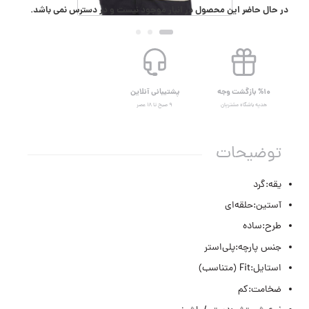
در حال حاضر این محصول در انبار موجود نیست و در دسترس نمی باشد.
%۱۰ بازگشت وجه
پشتیبانی آنلاین
هدیه باشگاه مشتریان
۹ صبح تا ۱۸ عصر
توضیحات
یقه:گرد
آستین:حلقه‌ای
طرح:ساده
جنس پارچه:پلی‌استر
استایل:Fit (متناسب)
ضخامت:کم