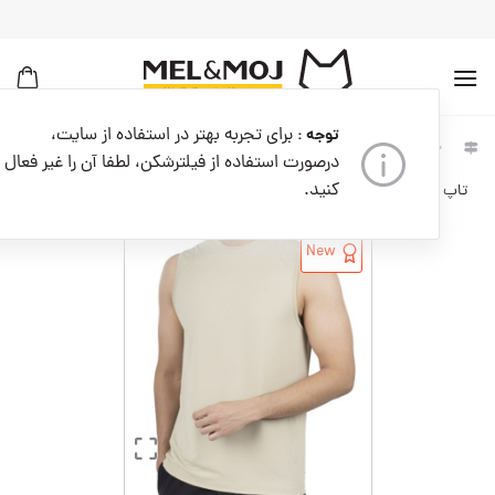
به
محتوا
بروید
برای تجربه بهتر در استفاده از سایت،
توجه :
لباس
تاپ و تیشرت ورزشی
خانه
مردانه
مردانه
مردانه
درصورت استفاده از فیلترشکن، لطفا آن را غیر فعال
کنید.
تاپ ورزشی مردانه کدM08900-702
New