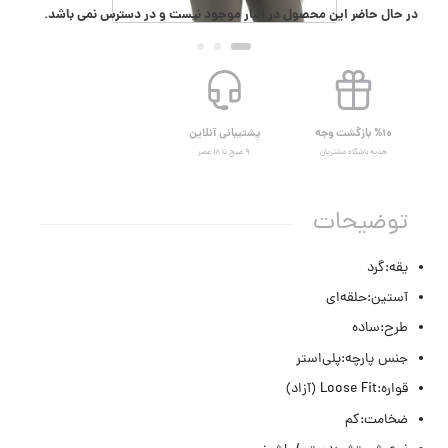
در حال حاضر این محصول در انبار موجود نیست و در دسترس نمی باشد.
%۱۰ بازگشت وجه
پشتیبانی آنلاین
هدیه باشگاه مشتریان
۹ صبح تا ۱۸ عصر
توضیحات
یقه:گرد
آستین:حلقه‌ای
طرح:ساده
جنس پارچه:پلی‌استر
قواره:Loose Fit (آزاد)
ضخامت:کم