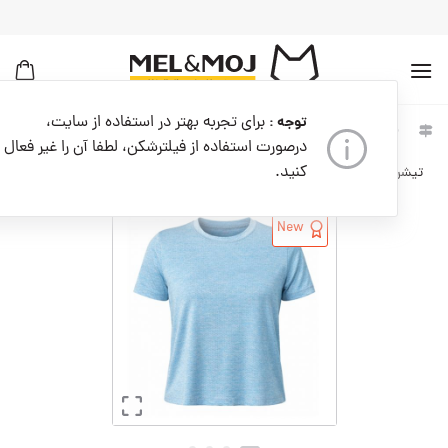
به
محتوا
بروید
برای تجربه بهتر در استفاده از سایت،
توجه :
خانه
زنانه
لباس زنانه
درصورت استفاده از فیلترشکن، لطفا آن را غیر فعال
کنید.
تیشرت ورزشی زنانه کدW09073-004
New