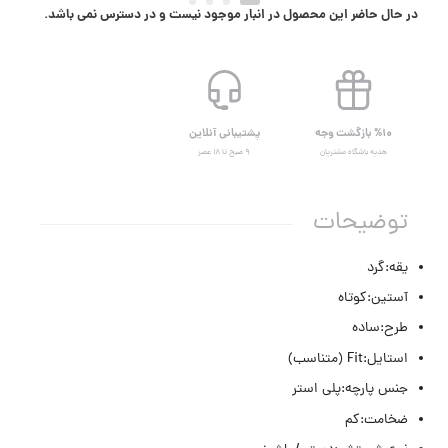
در حال حاضر این محصول در انبار موجود نیست و در دسترس نمی باشد.
%۱۰ بازگشت وجه
پشتیبانی آنلاین
هدیه باشگاه مشتریان
۹ صبح تا ۱۸ عصر
توضیحات
یقه:گرد
آستین:کوتاه
طرح:ساده
استایل:Fit (متناسب)
جنس پارچه:پلی استر
ضخامت:کم